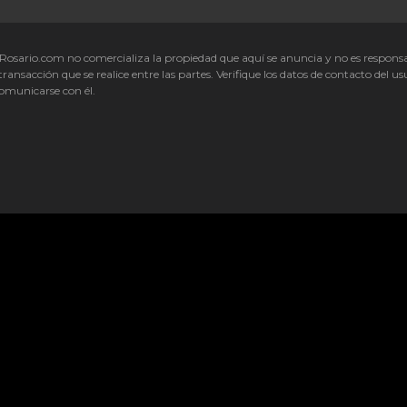
Rosario.com no comercializa la propiedad que aquí se anuncia y no es respons
transacción que se realice entre las partes. Verifique los datos de contacto del us
omunicarse con él.