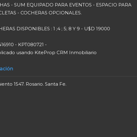
AS - SUM EQUIPADO PARA EVENTOS - ESPACIO PARA
CLETAS - COCHERAS OPCIONALES.
ERAS DISPONIBLES : 1 ;4 ; 5; 8 Y 9 - U$D 19000
416910 - KPT080721 -
blicado usando KiteProp CRM Inmobiliario
ación
ento 1547. Rosario. Santa Fe.