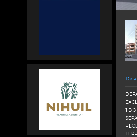
Desc
DEP
EXCL
1 DO
SEP
REC
TER