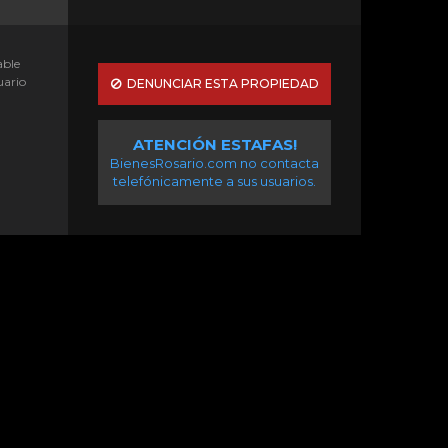
able
uario
DENUNCIAR ESTA PROPIEDAD
ATENCIÓN ESTAFAS!
BienesRosario.com no contacta
telefónicamente a sus usuarios.