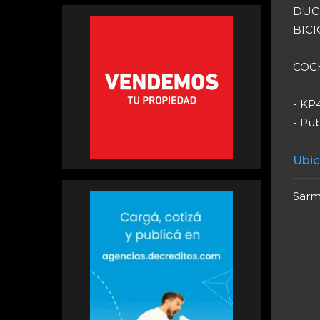
DUCH
BICI
COCH
- KP
- Pu
Ubic
Sarmi