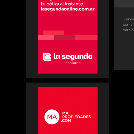
Bienes
por la 
para c