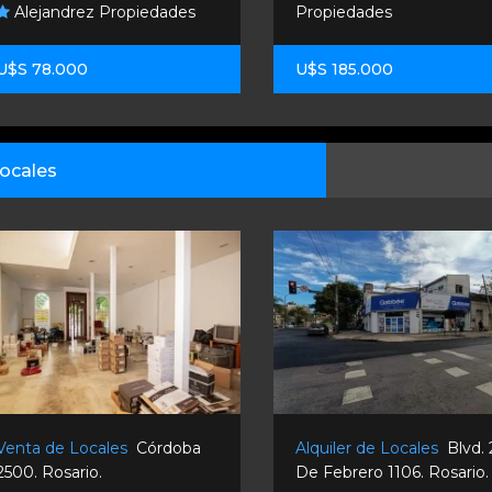
Alejandrez Propiedades
Propiedades
U$S 78.000
U$S 185.000
ocales
Venta de Locales
Córdoba
Alquiler de Locales
Blvd.
2500. Rosario.
De Febrero 1106. Rosario.