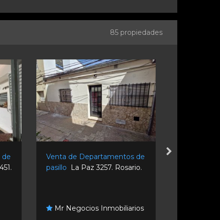
85 propiedades
 de
Venta de Departamentos de
Venta de D
451.
pasillo
La Paz 3257. Rosario.
pasillo
Para
Rosario.
M Groism
Mr Negocios Inmobiliarios
Inmobiliario