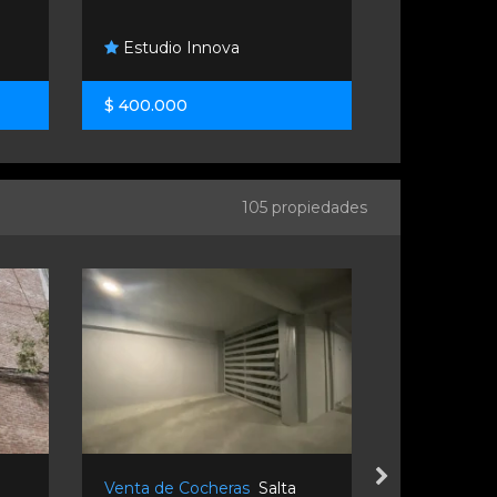
Fidentia
Estudio Innova
Inmobiliario
$ 400.000
U$S 125.00
105 propiedades
Venta de Cocheras
Salta
Venta de 