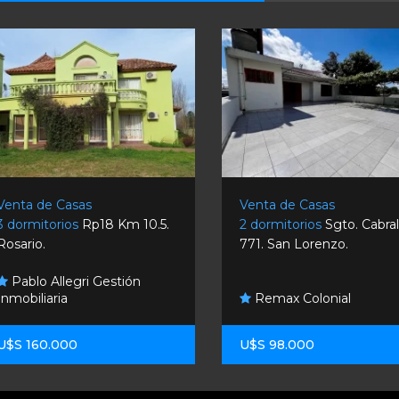
Venta de Casas
Venta de Casas
3 dormitorios
Rp18 Km 10.5.
2 dormitorios
Sgto. Cabra
Rosario.
771. San Lorenzo.
Pablo Allegri Gestión
Inmobiliaria
Remax Colonial
U$S 160.000
U$S 98.000