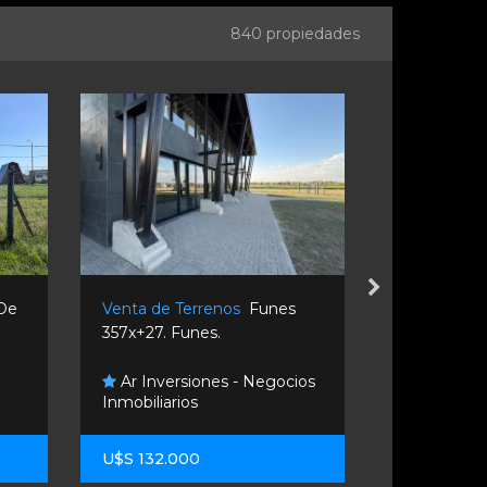
840 propiedades
 De
Venta de Terrenos
Funes
Venta de T
357x+27. Funes.
Fuego 1000.
Ar Inversiones - Negocios
Ahora Des
Inmobiliarios
Inmobiliario
U$S 132.000
U$S 30.00