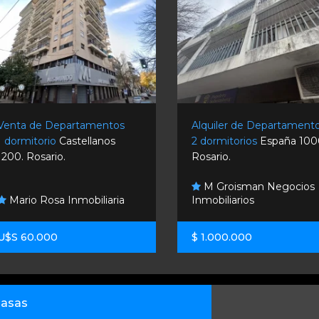
Venta de Departamentos
Alquiler de Departament
1 dormitorio
Castellanos
2 dormitorios
España 100
1200. Rosario.
Rosario.
M Groisman Negocios
Mario Rosa Inmobiliaria
Inmobiliarios
U$S 60.000
$ 1.000.000
asas