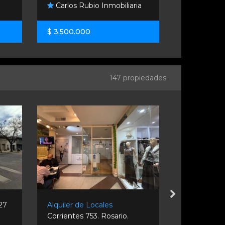
Carlos Rubio Inmobiliaria
Solares B
$ 3.500.000
U$S 20.00
147 propiedades
 27
Alquiler de Locales
Venta de L
Corrientes 753. Rosario.
Cabral 2398