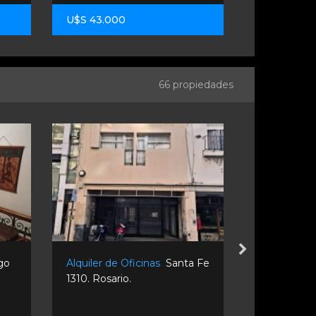
U$S 43.000
U$S 48.00
66 propiedades
go
Alquiler de Oficinas
Santa Fe
Venta de O
1310. Rosario.
Rosario.