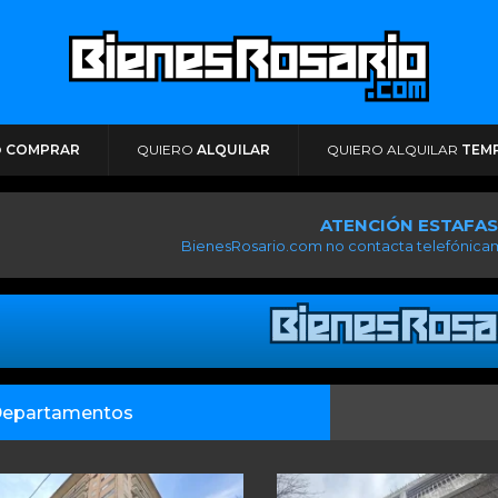
O
COMPRAR
QUIERO
ALQUILAR
QUIERO ALQUILAR
TEM
ATENCIÓN ESTAFAS
BienesRosario.com no contacta telefónicam
epartamentos