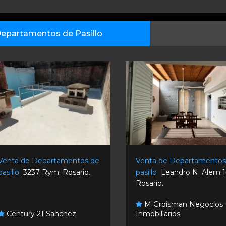
epartamentos de Pasillo
Venta de Departamentos de
Venta de Departamentos
pasillo
3237 Rym. Rosario.
pasillo
Leandro N. Alem 1
Rosario.
M Groisman Negocios
Century 21 Sanchez
Inmobiliarios