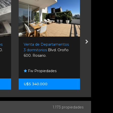
os
Venta de Departamentos
Venta de D
0.
3 dormitorios
Blvd. Oroño
1 dormitori
600. Rosario.
450. Rosario
Fw Propiedades
Gargarell
U$S 340.000
U$S 92.00
1.173 propiedades