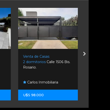
Venta de Casas
Venta de C
l
2 dormitorios
Calle 1506 Bis.
2 dormitori
Rosario.
3477. Granad
Fidentia
Carlos Inmobiliaria
Inmobiliario
U$S 98.000
U$S 37.00