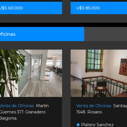
U$S 60.000
U$S 85.000
ficinas
Venta de Oficinas
Martín
Venta de Oficinas
Santia
Güemes 317. Granadero
1548. Rosario.
Baigorria.
Platero Sanchez