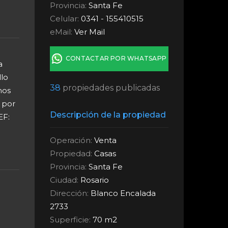
Provincia:
Santa Fe
Celular:
0341 - 155410515
eMail:
Ver Mail
CONTACTAR POR WHATSAPP
a
llo
38
propiedades publicadas
nos
 por
Descripción de la propiedad
EF:
Operación:
Venta
Propiedad:
Casas
Provincia:
Santa Fe
Ciudad:
Rosario
Dirección:
Blanco Encalada
2733
Superficie:
70 m2