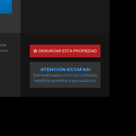
able
uario
DENUNCIAR ESTA PROPIEDAD
ATENCIÓN ESTAFAS!
BienesRosario.com no contacta
telefónicamente a sus usuarios.