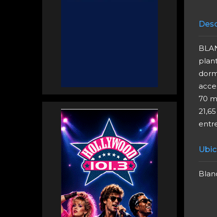
Desc
BLAN
plan
dormi
acces
70 m
21,65
entre
Ubic
Blanc