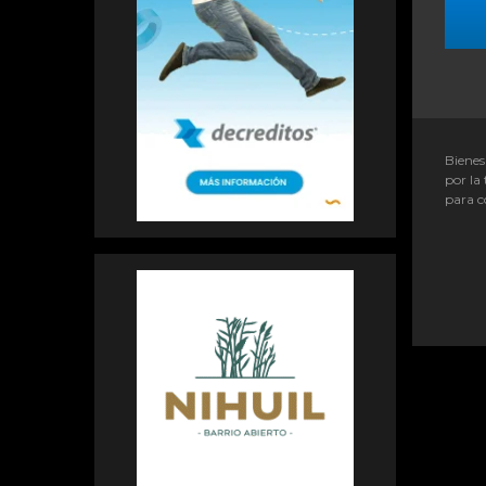
Bienes
por la 
para c