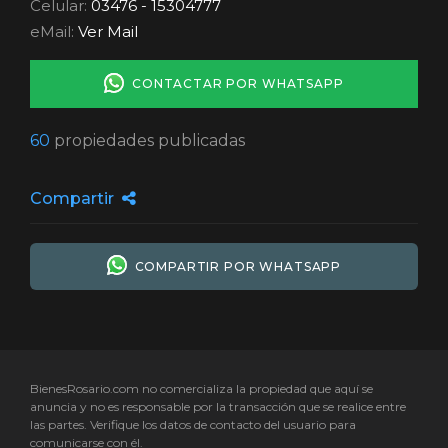
Celular:
03476 - 15304777
eMail:
Ver Mail
CONTACTAR POR WHATSAPP
60
propiedades publicadas
Compartir
COMPARTIR POR WHATSAPP
BienesRosario.com no comercializa la propiedad que aquí se
anuncia y no es responsable por la transacción que se realice entre
las partes. Verifique los datos de contacto del usuario para
comunicarse con él.