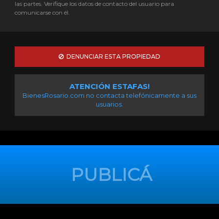
las partes. Verifique los datos de contacto del usuario para
comunicarse con él.
DENUNCIAR ESTA PROPIEDAD
ATENCIÓN ESTAFAS!
BienesRosario.com no contacta telefónicamente a sus
usuarios.