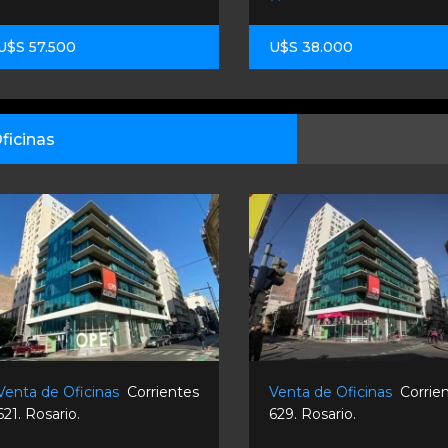
U$S 57.500
U$S 38.000
ficinas
Venta de Oficinas
Corrientes
Venta de Oficinas
Corrie
621. Rosario.
629. Rosario.