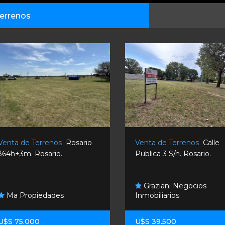
errenos
Venta de Terrenos
Rosario
Venta de Terrenos
Calle
364h+3m. Rosario.
Publica 3 S/n. Rosario.
Graziani Negocios
Ma Propiedades
Inmobiliarios
U$S 75.000
U$S 39.500