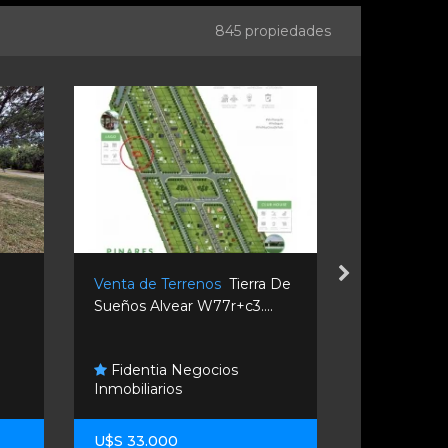
845 propiedades
Venta de Terrenos
Tierra De
Venta de T
Sueños Alvear W77r+c3....
357x+27. Ro
Fidentia Negocios
Ar Invers
Inmobiliarios
Inmobiliario
U$S 33.000
U$S 100.0