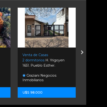
Venta de Casas
Venta de C
2 dormitorios
H. Yrigoyen
2 dormitori
1651. Pueblo Esther.
Paraná Lote 
Graziani Negocios
Bruno Ca
Inmobiliarios
Propiedade
U$S 98.000
U$S 198.0