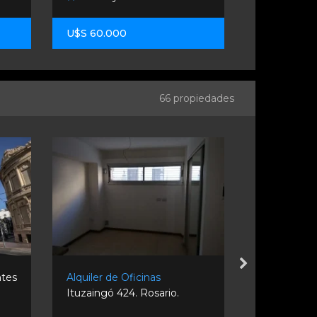
U$S 60.000
U$S 130.0
66 propiedades
ntes
Alquiler de Oficinas
Venta de O
Ituzaingó 424. Rosario.
951. Rosario