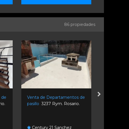
86 propiedades
 de
Venta de Departamentos de
Venta de D
io.
pasillo
3237 Rym. Rosario.
pasillo
Mont
Rosario.
Century 21 Sanchez
Imperia 