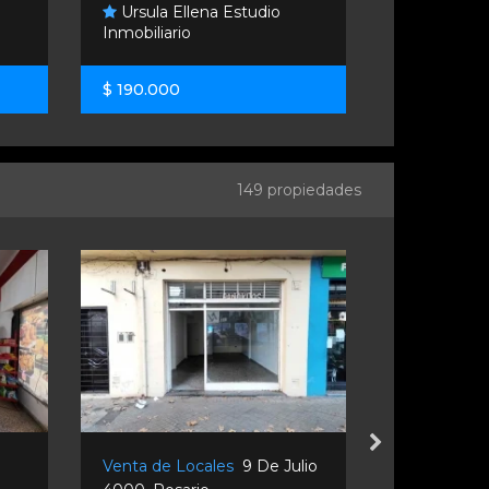
Ursula Ellena Estudio
Platero 
Inmobiliario
Propiedade
$ 190.000
U$S 26.00
149 propiedades
Venta de Locales
9 De Julio
Alquiler de