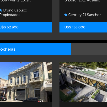
1036 - Venta Local...
Uriburu 1202. Rosario.
Bruno Capucci
Propiedades
Century 21 Sanchez
U$S 52.900
U$S 135.000
ocheras