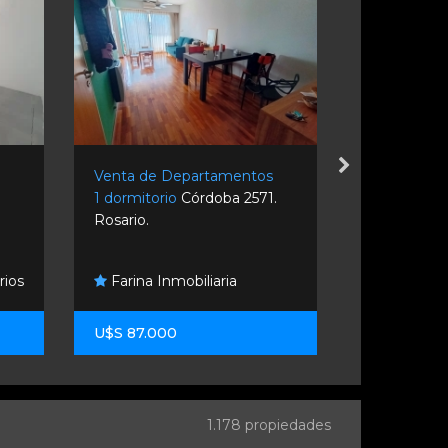
s
Venta de Departamentos
Venta de D
1 dormitorio
Córdoba 2571.
3 dormitori
Rosario.
Libertad 30
rios
Farina Inmobiliaria
Aras Servi
U$S 87.000
U$S 470.0
1.178 propiedades