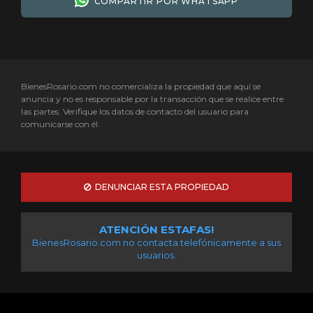
COMPARTIR POR WHATSAPP
BienesRosario.com no comercializa la propiedad que aquí se
anuncia y no es responsable por la transacción que se realice entre
las partes. Verifique los datos de contacto del usuario para
comunicarse con él.
DENUNCIAR ESTA PROPIEDAD
ATENCIÓN ESTAFAS!
BienesRosario.com no contacta telefónicamente a sus
usuarios.