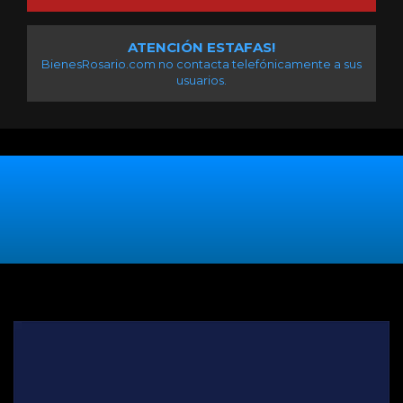
ATENCIÓN ESTAFAS!
BienesRosario.com no contacta telefónicamente a sus
usuarios.