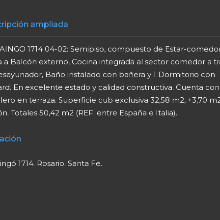
ripción ampliada
AINGO 1714 04-02: Semipiso, compuesto de Estar-comedor
a a Balcón externo, Cocina integrada al sector comedor a t
esayunador, Baño instalado con bañera y 1 Dormitorio con
rd. En excelente estado y calidad constructiva. Cuenta con
llero en terraza. Superficie cub exclusiva 32,58 m2, +3,70 m
n. Totales 50,42 m2 (REF: entre España e Italia).
ación
ingó 1714. Rosario. Santa Fe.