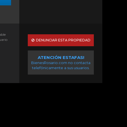
able
uario
DENUNCIAR ESTA PROPIEDAD
ATENCIÓN ESTAFAS!
BienesRosario.com no contacta
telefónicamente a sus usuarios.