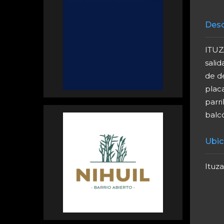
Desc
ITUZ
salid
de d
placa
parri
balcó
Ubic
Ituza