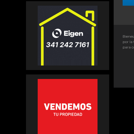
Bienes
por la 
para c