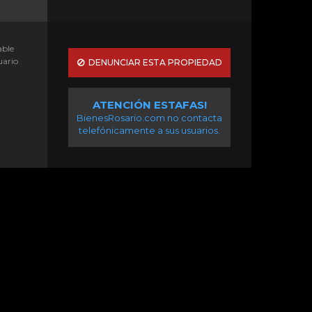
able
uario
DENUNCIAR ESTA PROPIEDAD
ATENCIÓN ESTAFAS!
BienesRosario.com no contacta
telefónicamente a sus usuarios.