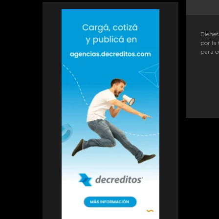
Bienes
por la 
para c