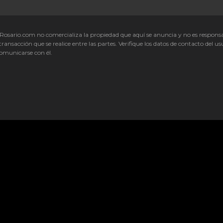
Rosario.com no comercializa la propiedad que aquí se anuncia y no es respons
transacción que se realice entre las partes. Verifique los datos de contacto del us
omunicarse con él.