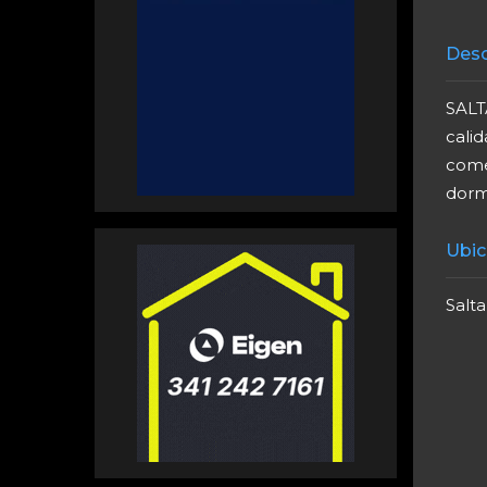
Desc
SALT
cali
come
dorm
Ubic
Salta