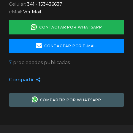
7
propiedades publicadas
Compartir
COMPARTIR POR WHATSAPP
BienesRosario.com no comercializa la propiedad que aquí se
anuncia y no es responsable por la transacción que se realice entre
las partes. Verifique los datos de contacto del usuario para
comunicarse con él.
DENUNCIAR ESTA PROPIEDAD