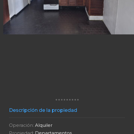
Descripción de la propiedad
Operación:
Alquiler
Propiedad:
Departamentos
Provincia:
Santa Fe
Ciudad:
Rosario
Dirección:
Rivadavia 2437
Superficie:
50 m2
Dormitorios:
1 dormitorio
Cantidad de Baños:
1 baño
Vendedor:
Inmobiliaria