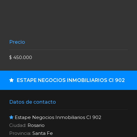
ESTAPE NEGOCIOS INMOBILIARIOS CI 902
Datos de contacto
Estape Negocios Inmobiliarios CI 902
Ciudad:
Rosario
Provincia:
Santa Fe
Celular:
341 - 153436637
eMail:
Ver Mail
CONTACTAR POR WHATSAPP
CONTACTAR POR E-MAIL