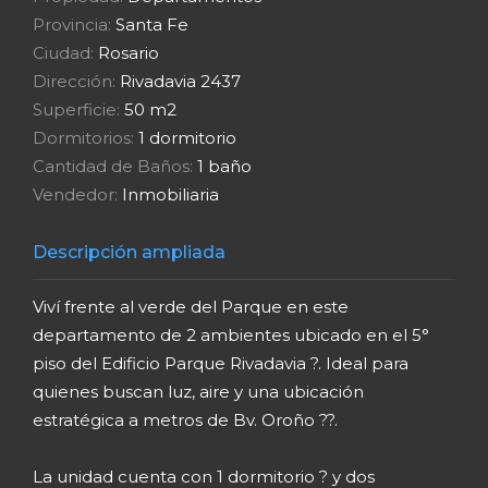
Descripción ampliada
Viví frente al verde del Parque en este
departamento de 2 ambientes ubicado en el 5°
piso del Edificio Parque Rivadavia ?. Ideal para
quienes buscan luz, aire y una ubicación
estratégica a metros de Bv. Oroño ??.
La unidad cuenta con 1 dormitorio ? y dos
balcones: uno al contrafrente, perfecto para
relajarte en silencio , y otro al frente, integrado a la
cocina comedor, ideal para disfrutar desayunos al
aire libre . Baño completo y una distribución súper
funcional que aprovecha cada metro.
Superficie total: 50 m² (45 m² cubiertos) . Edificio
de 12 pisos con vistas abiertas y entorno arbolado