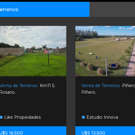
errenos
Venta de Terrenos
Km11 5.
Venta de Terrenos
Piñero
Rosario.
Piñero.
Like Propiedades
Estudio Innova
U$S 16.500
U$S 13.500