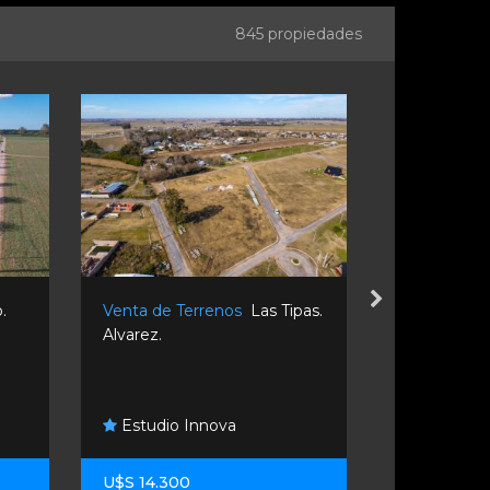
845 propiedades
.
Venta de Terrenos
Las Tipas.
Venta de T
Alvarez.
Piñero. Ros
Estudio Innova
Propsi In
U$S 14.300
U$S 12.00