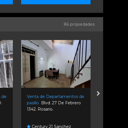
86 propiedades
 de
Venta de Departamentos de
Venta de D
.
pasillo
Blvd. 27 De Febrero
pasillo
Manf
1342. Rosario.
Rosario.
Graziani
Century 21 Sanchez
Inmobiliari