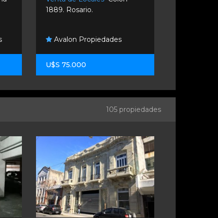
1889. Rosario.
2780. Rosar
Graziani
s
Avalon Propiedades
Inmobiliari
U$S 75.000
$ 800.000
105 propiedades