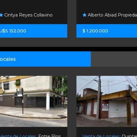
Cintya Reyes Collavino
Alberto Abiad Propied
U$S 152.000
$ 1.200.000
ocales
Venta de Locales
Entre Ríos
Venta de Locales
Quinta