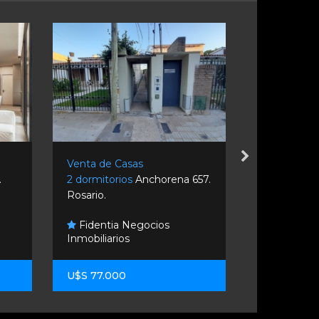
Venta de Casas
Venta de C
.
2 dormitorios
Anchorena 657.
3 dormitor
Rosario.
Moreno 1334
Fidentia Negocios
Ar Invers
Inmobiliarios
Inmobiliari
U$S 77.000
U$S 250.0