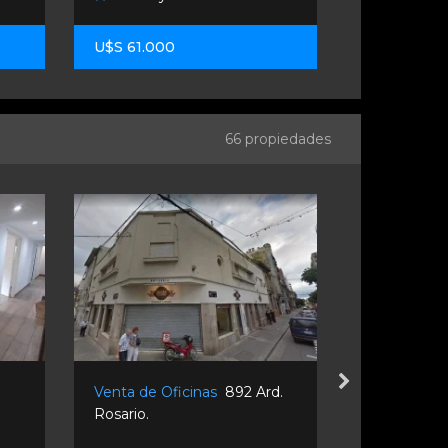
U$S 61.000
U$S 34.00
66 propiedades
Venta de Oficinas
892 Ard.
Alquiler de
Rosario.
Ituzaingó 4