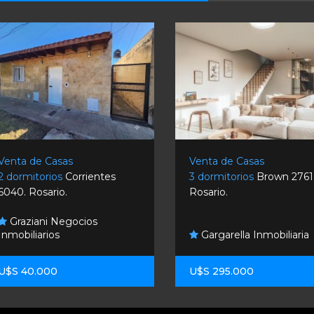
Venta de Casas
Venta de Casas
2 dormitorios
Corrientes
3 dormitorios
Brown 2761
6040. Rosario.
Rosario.
Graziani Negocios
Inmobiliarios
Gargarella Inmobiliaria
U$S 40.000
U$S 295.000