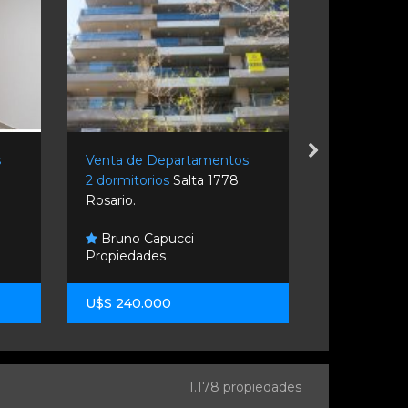
s
Venta de Departamentos
Venta de 
2 dormitorios
Salta 1778.
2 dormitor
Rosario.
.
Bruno Capucci
Ar Invers
Propiedades
Inmobiliari
U$S 240.000
U$S 129.50
1.178 propiedades