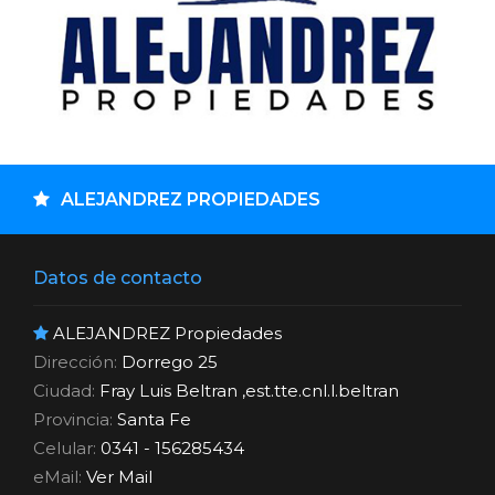
ALEJANDREZ PROPIEDADES
Datos de contacto
ALEJANDREZ Propiedades
Dirección:
Dorrego 25
Ciudad:
Fray Luis Beltran ,est.tte.cnl.l.beltran
Provincia:
Santa Fe
Celular:
0341 - 156285434
eMail:
Ver Mail