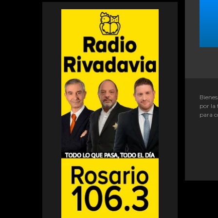
Bienes
por la 
para c