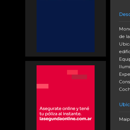
Desc
Mono
de la
Ubic
edific
Equi
Ilumi
Expe
Cons
Coche
Ubic
Maipú