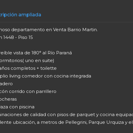
ripción ampliada
oso departamento en Venta Barrio Martin.
 1448 - Piso 15
reíble vista de 180° al Río Paraná
ormitorios( uno en suite)
años completos + toilette
plio living comedor con cocina integrada
vadero
cón corrido con parrillero
Cocheras
raza con piscina
inaciones de calidad con pisos de parquet y cocina equipa
ente ubicación, a metros de Pellegrini, Parque Urquiza y el 