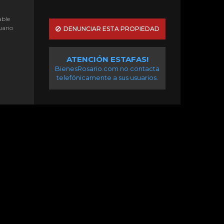
able
uario
DENUNCIAR ESTA PROPIEDAD
ATENCIÓN ESTAFAS!
BienesRosario.com no contacta
telefónicamente a sus usuarios.