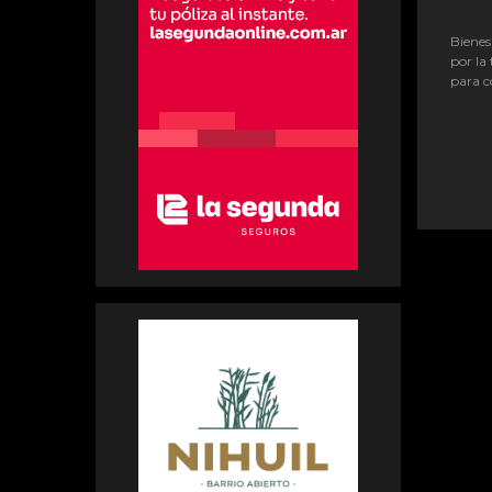
Bienes
por la 
para c