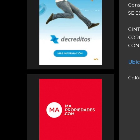
Consu
SE E
CIN
CORR
CONT
Ubic
Colón