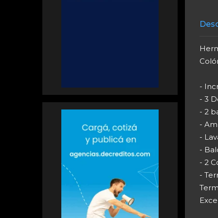
Desc
Herm
Colón
- Inc
- 3 D
- 2 b
- Am
- La
- Bal
- 2 
- Ter
Term
Excel