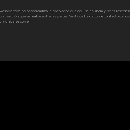
Rosario.com no comercializa la propiedad que aquí se anuncia y no es respons
transacción que se realice entre las partes. Verifique los datos de contacto del us
omunicarse con él.