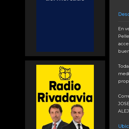
Desc
En v
Pell
acce
buen
Toda
medid
prop
Corr
JOSE
ALEJ
Ubic