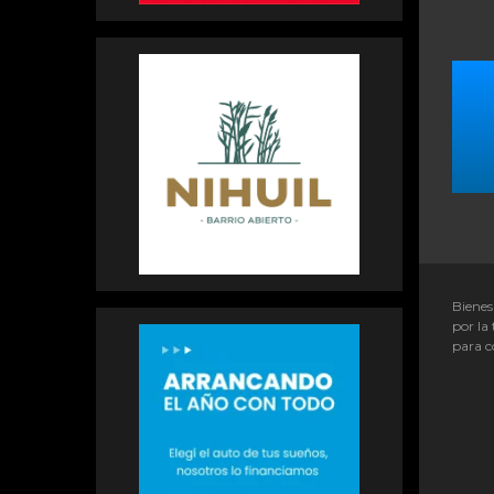
Bienes
por la 
para c