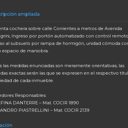
ripción ampliada
enta cochera sobre calle Corrientes a metros de Avenida
egrini, Ingreso por portón automatizado con control remoto
so al subsuelo por rampa de hormigón, unidad cómoda co
 espacio de maniobra.
s las medidas enunciadas son meramente orientativas, las
as exactas serán las que se expresen en el respectivo títu
iedad de cada inmueble.
edores Responsables:
FINA DANTERRE – Mat. COCIR 1890
ANDRO PIASTRELLINI – Mat. COCIR 2139
ación