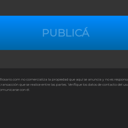
Rosario.com no comercializa la propiedad que aquí se anuncia y no es respons
transacción que se realice entre las partes. Verifique los datos de contacto del us
omunicarse con él.