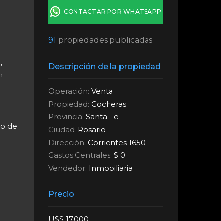
CONTACTAR POR WHATSAPP
91
propiedades publicadas
,
Descripción de la propiedad
n
Operación:
Venta
Propiedad:
Cocheras
Provincia:
Santa Fe
lo de
Ciudad:
Rosario
Dirección:
Corrientes 1650
Gastos Centrales:
$ 0
Vendedor:
Inmobiliaria
Precio
U$S 17.000