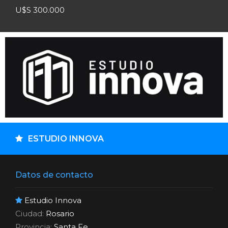
Datos de contacto
Estudio Innova
Ciudad:
Rosario
Provincia:
Santa Fe
Celular:
341 - 157208766
eMail:
Ver Mail
CONTACTAR POR WHATSAPP
CONTACTAR POR E-MAIL
100
propiedades publicadas
Compartir