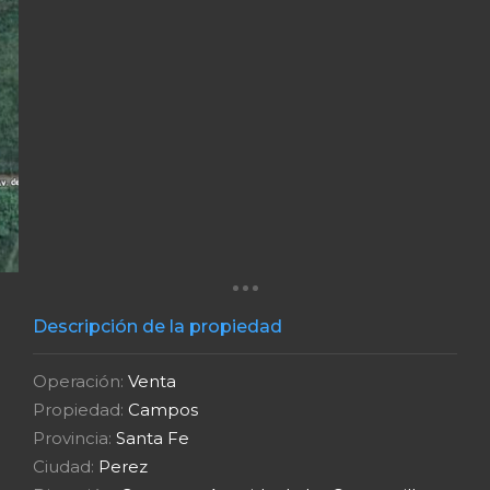
Descripción de la propiedad
Operación:
Venta
Propiedad:
Campos
Provincia:
Santa Fe
Ciudad:
Perez
Dirección:
Guemes y Avenida de las Campanillas
Superficie:
60.000 m2
Vendedor:
Inmobiliaria
Descripción ampliada
Campo a la venta en Perez, ubicado sobre Av. de
las Campanillas y Guemes, a metros del ingreso de
la ciudad, frente al barrio Los Lapachos.
El mismo consta de 6 hectáreas, ideal para