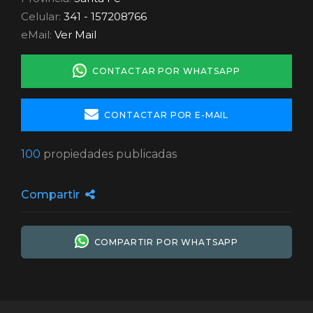
COMPARTIR POR WHATSAPP
BienesRosario.com no comercializa la propiedad que aquí se
anuncia y no es responsable por la transacción que se realice entre
las partes. Verifique los datos de contacto del usuario para
comunicarse con él.
DENUNCIAR ESTA PROPIEDAD
ATENCIÓN ESTAFAS!
BienesRosario.com no contacta telefónicamente a sus
usuarios.