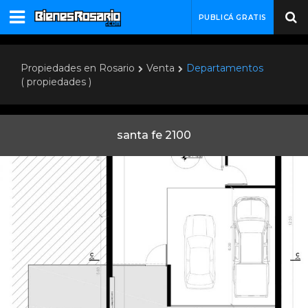
PUBLICÁ GRATIS
Propiedades en Rosario
Venta
Departamentos
( propiedades )
santa fe 2100