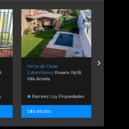
Venta de Casas
Venta de C
8.
2 dormitorios
Rosario Rp18.
2 dormitori
Villa Amelia.
Rosario.
s
Ramirez Loy Propiedades
Fw Propi
U$S 69.000
U$S 200.0