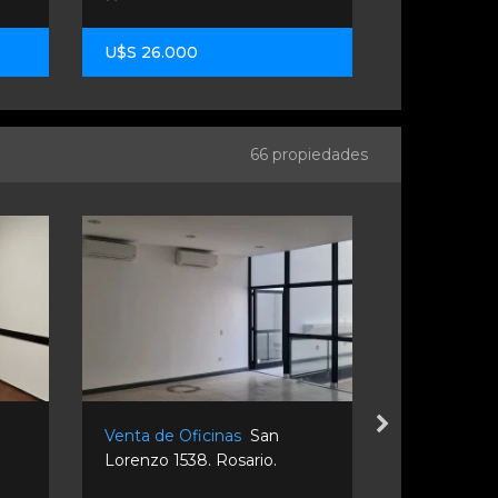
U$S 26.000
U$S 110.00
66 propiedades
Venta de Oficinas
San
Venta de O
Lorenzo 1538. Rosario.
850. Rosari