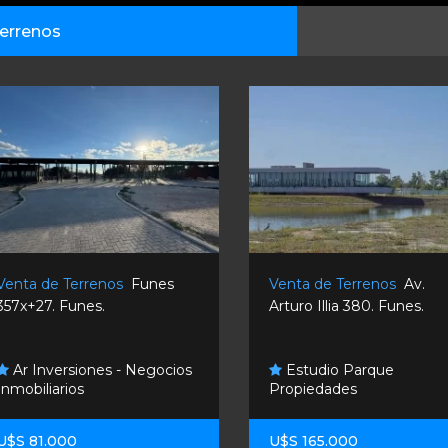
errenos
Venta de Terrenos
Funes
Venta de Terrenos
Av.
357x+27. Funes.
Arturo Illia 380. Funes.
Ar Inversiones - Negocios
Estudio Parque
Inmobiliarios
Propiedades
U$S 81.000
U$S 165.000