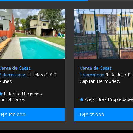
Venta de Casas
Venta de Casas
2 dormitorios
El Talero 2920.
1 dormitorio
9 De Julio 12
Funes.
Capitan Bermudez.
Fidentia Negocios
Inmobiliarios
Alejandrez Propiedade
U$S 150.000
U$S 55.000