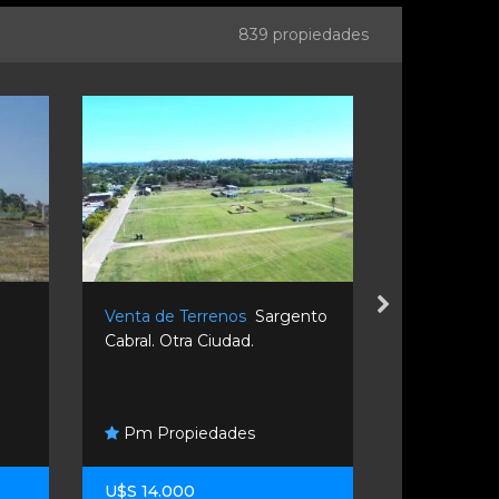
839 propiedades
Venta de Terrenos
Sargento
Venta de T
Cabral. Otra Ciudad.
Departamen
Santa Fe. Pu
Ahora Des
Pm Propiedades
Inmobiliario
U$S 14.000
U$S 21.000