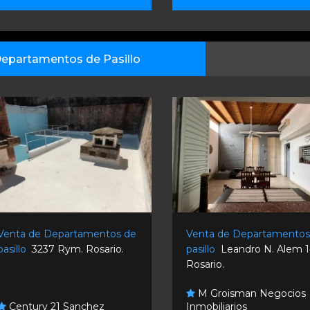
epartamentos de Pasillo
Venta de Departamentos de
Venta de Departamentos
pasillo
3237 Rym. Rosario.
pasillo
Leandro N. Alem 1
Rosario.
M Groisman Negocios
Century 21 Sanchez
Inmobiliarios