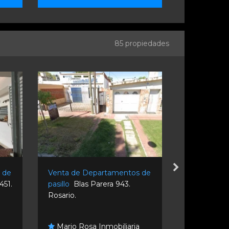
85 propiedades
 de
Venta de Departamentos de
Venta de D
451.
pasillo
Blas Parera 943.
pasillo
Belg
Rosario.
Ibarlucea.
Mario Rosa Inmobiliaria
Estudio 