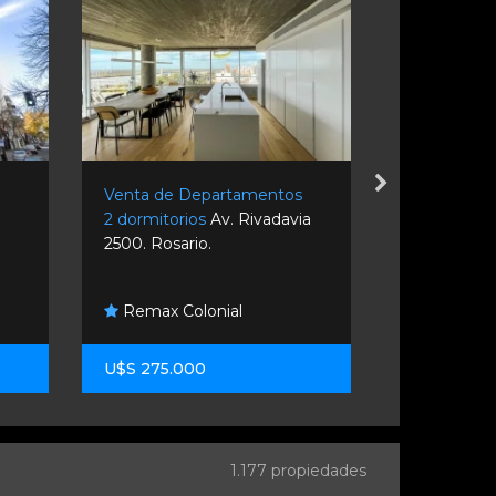
s
Venta de Departamentos
Alquiler d
2 dormitorios
Av. Rivadavia
1 dormitori
2500. Rosario.
1200. Rosar
a
Remax Colonial
Aras Servi
U$S 275.000
$ 580.000
1.177 propiedades