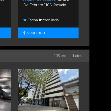
De Febrero 1106. Rosario.
Moreno 400
Farina Inmobiliaria
Ancasti 
$ 3.900.000
$ 1.300.00
105 propiedades