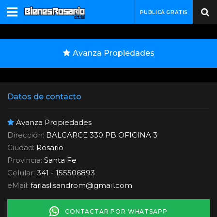
PUBLICÁ GRATIS
Avanza Propiedades
Datos de contacto
Avanza Propiedades
Dirección:
BALCARCE 330 PB OFICINA 3
Ciudad:
Rosario
Provincia:
Santa Fe
Celular:
341 - 155506893
eMail:
fariaslisandrom
@
gmail.com
CONTACTAR POR WHATSAPP