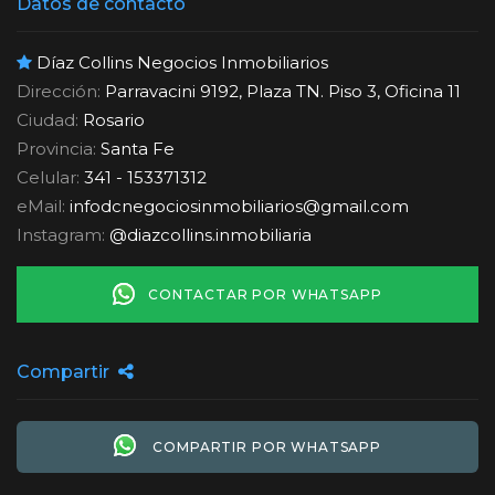
Datos de contacto
Díaz Collins Negocios Inmobiliarios
Dirección:
Parravacini 9192, Plaza TN. Piso 3, Oficina 11
Ciudad:
Rosario
Provincia:
Santa Fe
Celular:
341 - 153371312
eMail:
infodcnegociosinmobiliarios
@
gmail.com
Instagram:
@diazcollins.inmobiliaria
CONTACTAR POR WHATSAPP
Compartir
COMPARTIR POR WHATSAPP