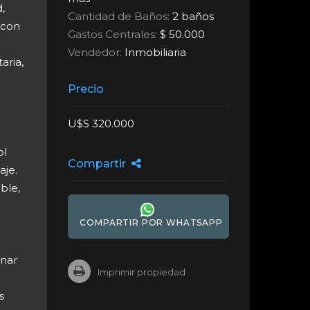
,
Cantidad de Baños:
2 baños
 con
Gastos Centrales:
$ 50.000
Vendedor:
Inmobiliaria
aria,
Precio
U$S 320.000
ol
Compartir
aje.
ble,
COMPARTIR POR WHATSAPP
onar
Imprimir propiedad
s