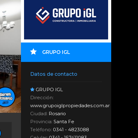
GRUPO IGL
Datos de contacto
GRUPO IGL
Dirección:
www.grupoiglpropiedades.com.ar
Ciudad:
Rosario
Provincia:
Santa Fe
Teléfono:
0341 - 4823088
Celular:
0341 - 157411083