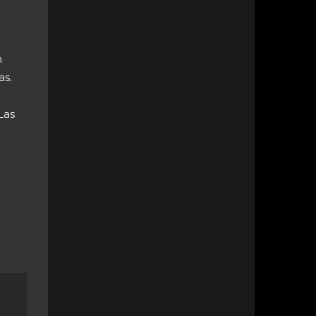
n
as.
Las