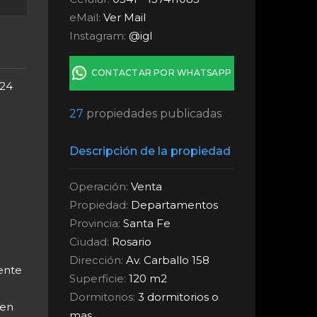
eMail:
Ver Mail
Instagram:
@igl
CONTACTAR POR WHATSAPP
 24
27
propiedades publicadas
Descripción de la propiedad
Operación:
Venta
Propiedad:
Departamentos
Provincia:
Santa Fe
Ciudad:
Rosario
Dirección:
Av. Carballo 158
rente
Superficie:
120 m2
Dormitorios:
3 dormitorios o
 en
mas