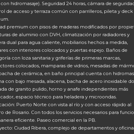
e con hidromasaje). Seguridad 24 horas, cámara de seguridad
ol de acceso y terraza común con parrilleros, pileta y deck
ium.
dad premium con pisos de maderas modificados por propiet
turas de aluminio con DVH, climatización por radiadores y
ra dual para agua caliente, mobiliarios hechos a medida,
ares con interiores colocados y puertas espejo. Baños de
oría con loza sanitaria y griferías de primeras marcas,
actores colocados, mamparas de vidrios, mesadas de márm
bacha de cerámica, en baño principal cuenta con hidromas
na con bajo mesada, alacena, bacha de acero inoxidable do
da de granito pulido, horno y anafe independientes más
icador, espacio técnico para heladera y microondas.
cación: Puerto Norte con vista al río y con acceso rápido al
o de Rosario. Con todos los servicios necesarios para funci
anera eficiente. Paseo comercial en la PB.
oyecto: Ciudad Ribera, complejo de departamentos y oficina