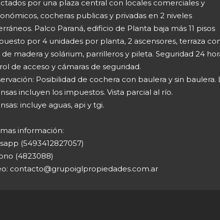
ctados por una plaza central con locales comerciales y
onómicos, cocheras publicas y privadas en 2 niveles
rráneos. Palco Paraná, edificio de Planta baja más 11 pisos
uesto por 4 unidades por planta, 2 ascensores, terraza co
de madera y solárium, parrilleros y pileta. Seguridad 24 hor
rol de acceso y cámaras de seguridad.
ervación: Posibilidad de cochera con baulera y sin baulera. 
sas incluyen los impuestos. Vista parcial al río.
sas: incluye aguas, api y tgi.
 mas información:
sapp (5493412827057)
fono (4823088)
eo:
contacto@grupoiglpropiedades.com.ar