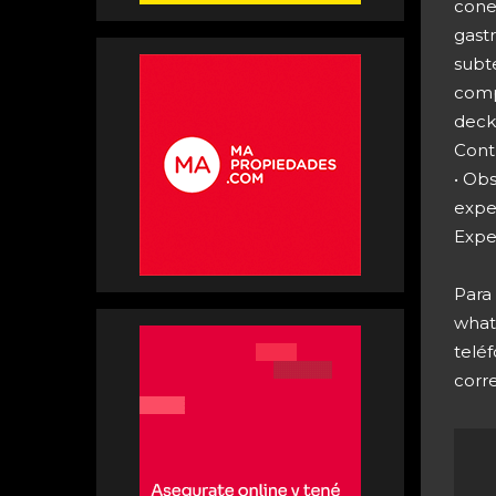
cone
gastr
subte
comp
deck 
Cont
• Obs
expen
Expen
Para
what
telé
corr