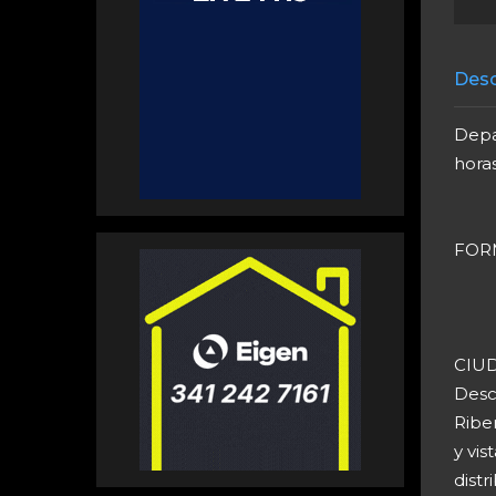
Desc
Depar
horas
FORM
CIU
Desc
Riber
y vis
distr