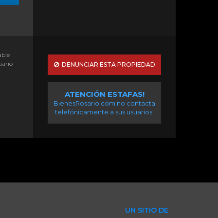
able
uario
DENUNCIAR ESTA PROPIEDAD
ATENCIÓN ESTAFAS!
BienesRosario.com no contacta
telefónicamente a sus usuarios.
UN SITIO DE