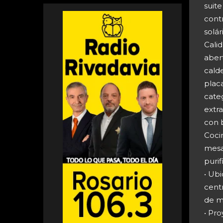
suit
contr
solár
Cali
aber
calde
plac
categ
extr
con 
Coci
mesa
purif
• Ubi
centr
de m
• Pr