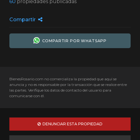
60
propiedades publicadas
Compartir
COMPARTIR POR WHATSAPP
BienesRosario.com no comercializa la propiedad que aquí se
anuncia y no es responsable por la transacción que se realice entre
las partes. Verifique los datos de contacto del usuario para
comunicarse con él.
DENUNCIAR ESTA PROPIEDAD