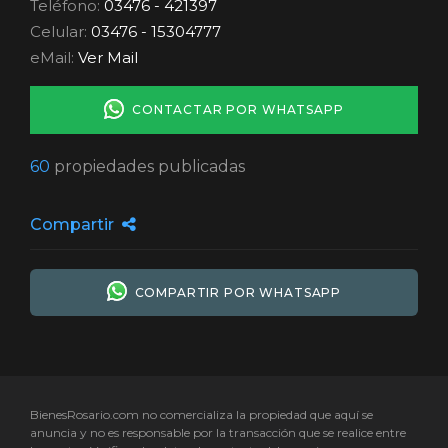
Teléfono:
03476 - 421397
Celular:
03476 - 15304777
eMail:
Ver Mail
CONTACTAR POR WHATSAPP
60
propiedades publicadas
Compartir
COMPARTIR POR WHATSAPP
BienesRosario.com no comercializa la propiedad que aquí se
anuncia y no es responsable por la transacción que se realice entre